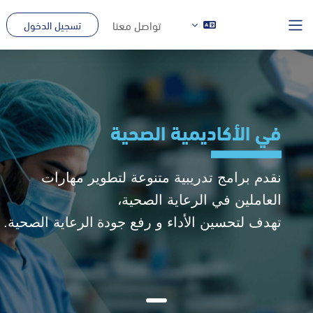
طى إلى المحتوى الرئيسي
تواصل معنا
تسجيل الدخول
واجهة جانبية
في اﻷكاديمية الصحية
ﻧﻘﺪم ‫ﺑﺮاﻣﺞ ‫ﺗﺪرﻳﺒﻴﺔ ‫ﻣﺘﻨﻮﻋﺔ ‫ﻟﺘﻄﻮﻳﺮ ‫ﻣﻬﺎرات
‫اﻟﻌﺎﻣﻠﻴﻦ ‫ﻓﻲ ‫اﻟﺮﻋﺎﻳﺔ ‫اﻟﺼﺤﻴﺔ‪،
‪‫‫تهدف ‫لتحسين ‫اﻷداء ‫و
رفع جودة
الرعاية الصحية.